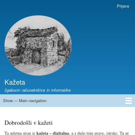
Skip
Prijava
User
to
account
main
menu
content
Kažeta
žgabucin računalništva in informatike
Show — Main navigation
Main
navigation
Domov
GIMP
Libreoffice
OpenShot
Dobrodošli v kažeti
kažeta – digitalna
Ta spletna stran je
, a z dušo tiste prave, istrske. Tu ni