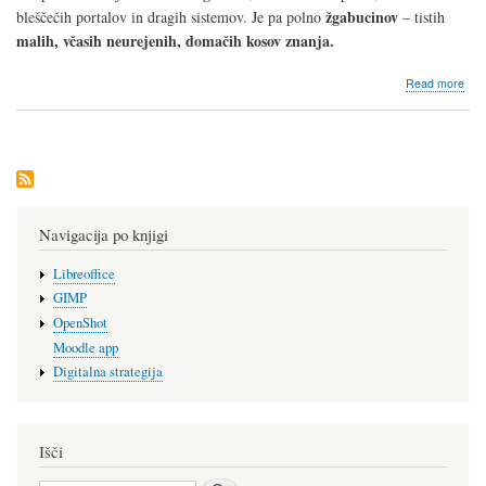
žgabucinov
bleščečih portalov in dragih sistemov. Je pa polno
– tistih
malih, včasih neurejenih, domačih kosov znanja.
abo
Read more
Dob
v
kaže
Navigacija po knjigi
Libreoffice
GIMP
OpenShot
Moodle app
Digitalna strategija
Išči