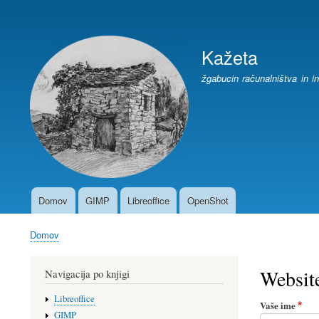
User
account
Kažeta
menu
žgabucin računalništva in i
Domov
GIMP
Libreoffice
OpenShot
Main
navigation
Domov
Breadcrumb
Websit
Navigacija po knjigi
Libreoffice
Vaše ime
GIMP