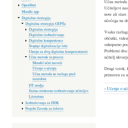
Učna metoda n
OpenShot
Učiteljevi nas
Moodle app
nove ali stare
Digitalna strategija
učečega na dr
Digitalna strategija GEPŠa
Digitalna strategija
Vsaka razlaga
Digitalno izobraževanje
občutki, vide
Digitalne kompentence
suhoparno poda
Stopnje digitalizacije šole
Problemi disc
Ukrepi za dvig digitalne kompetentnosti
učitelj ukvarj
Učne metode in procesi
Moodel učni nasveti
Drugi vzrok, k
Učenje o učenju
Učna metoda ne razlage pred
primeren za uč
razredom
DT orodja
‹
Učenje o uč
Stalno strokovno izobraževanje učiteljev
Book
Literatura
traversal
Izobraževanja za DDK
links
Projekt Zavoda za šolstvo
for
Učna