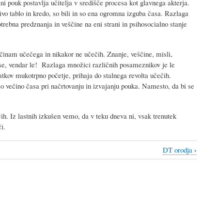
 pouk postavlja učitelja v središče procesa kot glavnega akterja.
jivo tablo in kredo, so bili in so ena ogromna izguba časa. Razlaga
otrebna predznanja in veščine na eni strani in psihosocialno stanje
činam učečega in nikakor ne učečih. Znanje, veščine, misli,
ase, vendar le! Razlaga množici različnih posameznikov je le
atkov mukotrpno početje, prihaja do stalnega revolta učečih.
o večino časa pri načrtovanju in izvajanju pouka. Namesto, da bi se
ih. Iz lastnih izkušen vemo, da v teku dneva ni, vsak trenutek
i.
›
DT orodja