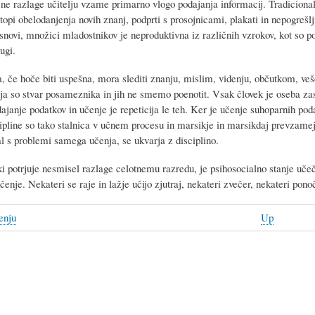
e razlage učitelju vzame primarno vlogo podajanja informacij. Tradicionalni
topi obelodanjenja novih znanj, podprti s prosojnicami, plakati in nepogrešl
 snovi, množici mladostnikov je neproduktivna iz različnih vzrokov, kot so p
ugi.
, če hoče biti uspešna, mora slediti znanju, mislim, videnju, občutkom, veš
nja so stvar posameznika in jih ne smemo poenotit. Vsak človek je oseba z
janje podatkov in učenje je repeticija le teh. Ker je učenje suhoparnih pod
ipline so tako stalnica v učnem procesu in marsikje in marsikdaj prevzamej
al s problemi samega učenja, se ukvarja z disciplino.
i potrjuje nesmisel razlage celotnemu razredu, je psihosocialno stanje učeč
enje. Nekateri se raje in lažje učijo zjutraj, nekateri zvečer, nekateri ponoč
enju
Up