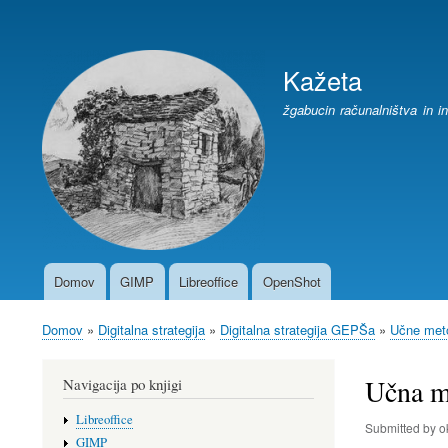
User
account
Kažeta
menu
žgabucin računalništva in i
Domov
GIMP
Libreoffice
OpenShot
Main
navigation
Domov
Digitalna strategija
Digitalna strategija GEPŠa
Učne meto
Breadcrumb
Učna m
Navigacija po knjigi
Libreoffice
Submitted by
o
GIMP